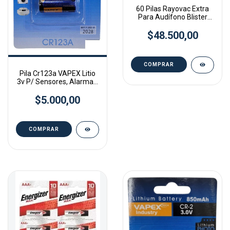
60 Pilas Rayovac Extra
Para Audífono Blister
6u.tamaño 13 -
$48.500,00
Pila Cr123a VAPEX Litio
3v P/ Sensores, Alarmas,
Camaras
$5.000,00