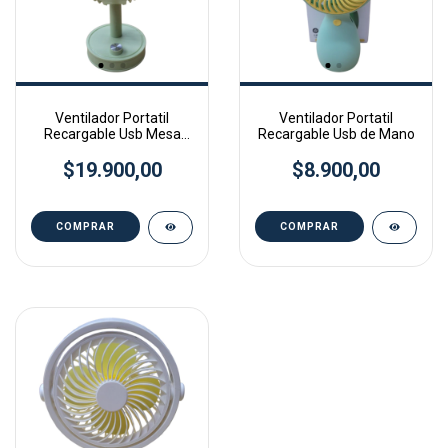
Ventilador Portatil
Ventilador Portatil
Recargable Usb Mesa
Recargable Usb de Mano
Escritorio Oficina con
rotacion 90 grados
$19.900,00
$8.900,00