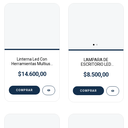
Linterna Led Con
LAMPARA DE
Herramientas Multiuso
ESCRITORIO LED
Probattery
PROBATTERY USB o A
$14.600,00
$8.500,00
PILAS