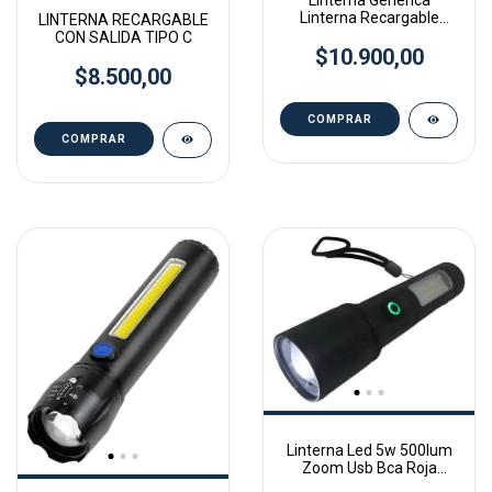
Linterna Genérica
Linterna Recargable
LINTERNA RECARGABLE
18cmcm Led Cob Luz
CON SALIDA TIPO C
$10.900,00
Eme Fría Negra
$8.500,00
Linterna Led 5w 500lum
Zoom Usb Bca Roja
Intermitent Blanco Negro