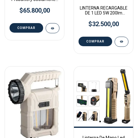
75 Hs Autonom Color de
LINTERNA RECARGABLE
$65.800,00
la linterna Rojo
DE 1 LED 5W 200lm
Probattery
$32.500,00
Linterna De Mano Led