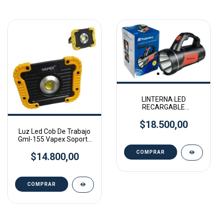
LINTERNA LED
RECARGABLE
PROBATTERY 3W 120
$18.500,00
LUMENES
Luz Led Cob De Trabajo
Gml-155 Vapex Soporte
Magentico
$14.800,00