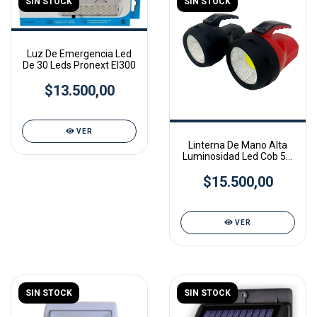
SIN STOCK
SIN STOCK
Luz De Emergencia Led
De 30 Leds Pronext El300
$13.500,00
VER
Linterna De Mano Alta
Luminosidad Led Cob 5w
Vapex Gml-190
$15.500,00
VER
SIN STOCK
SIN STOCK