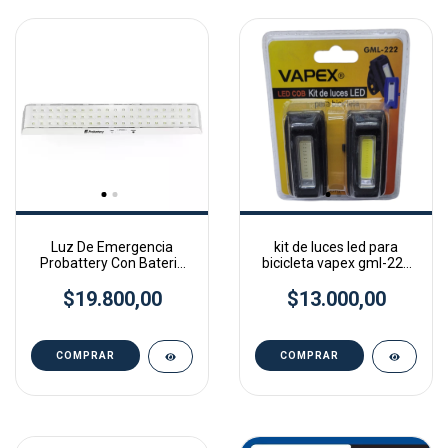
Luz De Emergencia
kit de luces led para
Probattery Con Bateria
bicicleta vapex gml-222
Recargable - 60 Led 4hs
LED COB
a 10hs AUTONOMIA
$19.800,00
$13.000,00