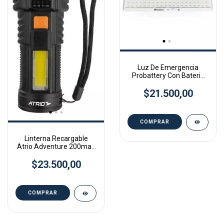
Luz De Emergencia
Probattery Con Bateria
Recargable - 90 Led 4hs
a 10hs AUTONOMIA
$21.500,00
Linterna Recargable
Atrio Adventure 200mah
Ar1 Es443
$23.500,00