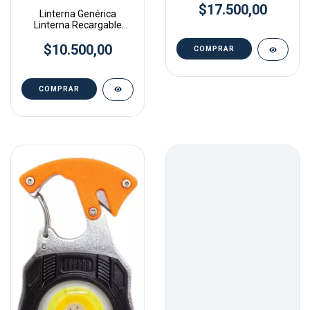
$17.500,00
Linterna Genérica
Linterna Recargable
13cm Led Cob Luz Emer
$10.500,00
Fría Negro