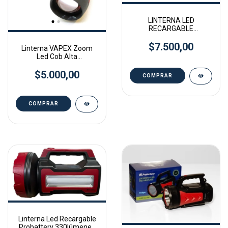
LINTERNA LED
RECARGABLE
PROBATTERY 3W 120
$7.500,00
LUMENES
Linterna VAPEX Zoom
Led Cob Alta
Luminosidad Plastico
$5.000,00
Linterna Led Recargable
Probattery 330lúmenes