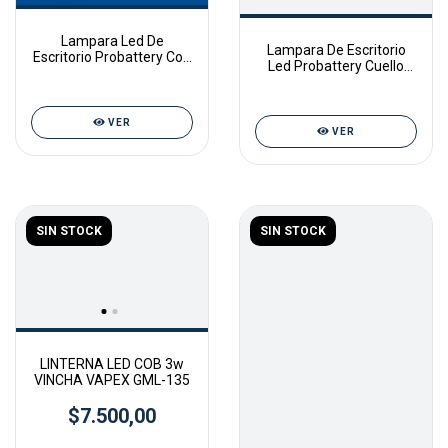
Lampara Led De
Lampara De Escritorio
Escritorio Probattery Con
Led Probattery Cuello
Luz Nocturna Rgb
Regulable USB o PILAS
VER
VER
SIN STOCK
SIN STOCK
LINTERNA LED COB 3w
VINCHA VAPEX GML-135
$7.500,00