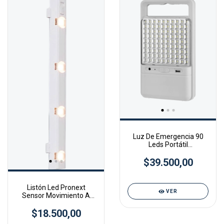
Luz De Emergencia 90
Leds Portátil
Multifunción Pronext
$39.500,00
Color Blanco
Listón Led Pronext
VER
Sensor Movimiento A
Pila Pronext Lls3a
$18.500,00