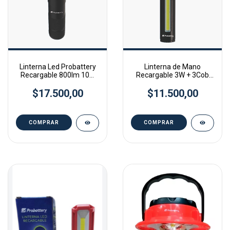
Linterna Led Probattery
Linterna de Mano
Recargable 800lm 10w
Recargable 3W + 3Cob
Negro
Lateral130lm Aluminio
$17.500,00
Distancia: 100mts
$11.500,00