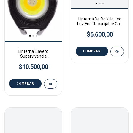
Linterna De Bolsillo Led
Luz Fria Recargable Con
Encendedor
$6.600,00
Linterna Llavero
Supervivencia
Multifuncion Camping
$10.500,00
Pesca