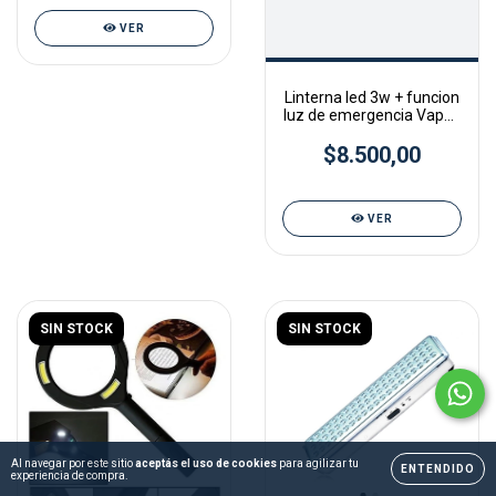
VER
Linterna led 3w + funcion
luz de emergencia Vapex
GML-130
$8.500,00
VER
SIN STOCK
SIN STOCK
Al navegar por este sitio
aceptás el uso de cookies
para agilizar tu
ENTENDIDO
experiencia de compra.