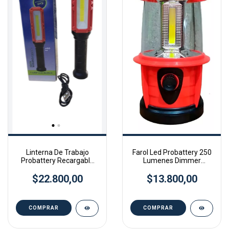
Linterna De Trabajo
Farol Led Probattery 250
Probattery Recargable
Lumenes Dimmer
Led 400 Lumenes 5w
Camping Pesca Color
$22.800,00
$13.800,00
Rojo