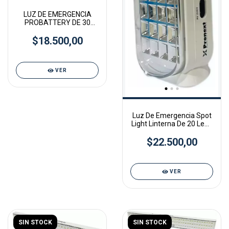
LUZ DE EMERGENCIA
PROBATTERY DE 30
LEDS 4a 8hs
$18.500,00
AUTONOMIA
VER
Luz De Emergencia Spot
Light Linterna De 20 Leds
Pronext
$22.500,00
VER
SIN STOCK
SIN STOCK