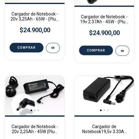
Cargador de Notebook -
Cargador de Notebook -
20v 3,25Ah - 65W - (Plug:
19v 2.37Ah - 45W - (Plug:
Out 5,5mm * 2,5mm)
Out 4,0mm * 1,7mm
$24.900,00
$24.900,00
Cargador de Notebook -
Cargador de
20v 2,25Ah - 45W (Plug:
Notebook19,5v 3.33Ah
Out 4,0mm * 1,7mm)
65W Pin celeste 4,5mm *