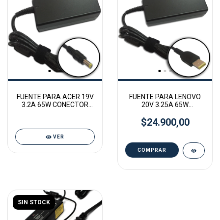
FUENTE PARA ACER 19V
FUENTE PARA LENOVO
3.2A 65W CONECTOR
20V 3.25A 65W
5.5MM X 1.7MM AC21
CONECTOR 10.5mmX
$24.900,00
4.0mm YOGA
VER
SIN STOCK