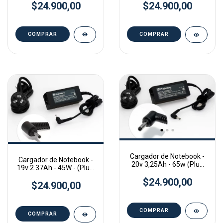
$24.900,00
$24.900,00
3,0mm
Cargador de Notebook -
Cargador de Notebook -
20v 3,25Ah - 65w (Plug
19v 2.37Ah - 45W - (Plug:
Out 4,0mm * 1,7mm)
Out 3,0mm * 1,1mm)
$24.900,00
$24.900,00