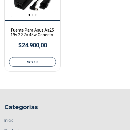
Fuente Para Asus As25
19v 2.37a 45w Conector
4.0mm X 1.35mm
$24.900,00
VER
Categorías
Inicio