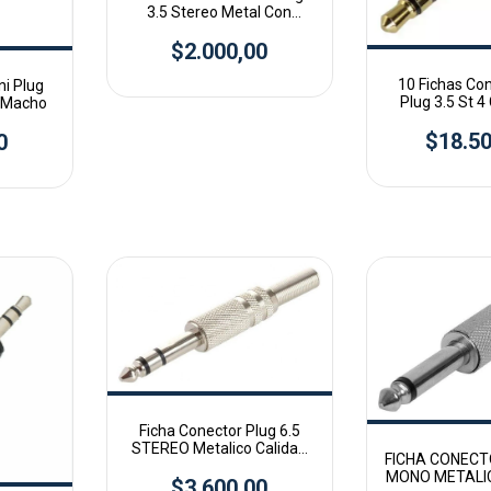
3.5 Stereo Metal Con
Resorte
$2.000,00
10 Fichas Con
ni Plug
Plug 3.5 St 4
s Macho
Mach
$18.50
0
Ficha Conector Plug 6.5
STEREO Metalico Calidad
FICHA CONECT
Premiun
MONO METALI
$3.600,00