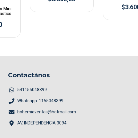
PREM
$3.60
r Mini
astico
0
Contactános
541155048399
Whatsapp: 1155048399
bohemioventas@hotmail.com
AV. INDEPENDENCIA 3094