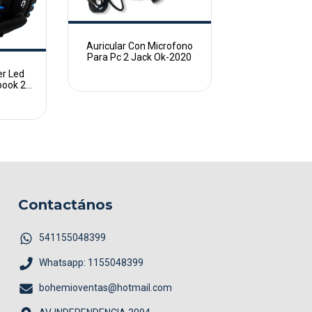
Auricular Con Microfono
Para Pc 2 Jack Ok-2020
er Led
book 2
Contactános
541155048399
Whatsapp: 1155048399
bohemioventas@hotmail.com