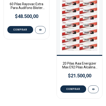
60 Pilas Rayovac Extra
Para Audífono Blister
6u.tamaño 13 -
$48.500,00
20 Pilas Aaa Energizer
Max E92 Pilas Alcalinas
1.5v
$21.500,00