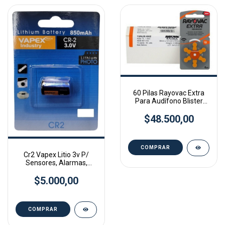
60 Pilas Rayovac Extra
Para Audífono Blister
6u.tamaño 13 -
$48.500,00
Cr2 Vapex Litio 3v P/
Sensores, Alarmas,
Camara
$5.000,00